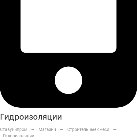
Гидроизоляции
Ставунипром
—
Магазин
—
Строительные смеси
—
Гидроизоляции