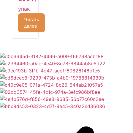
упак
Читать
далее