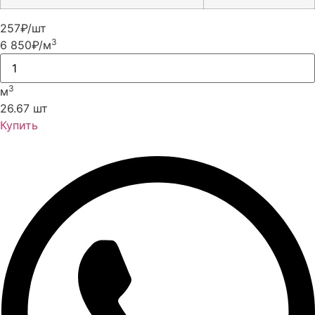
257
₽/шт
3
6 850
₽/м
3
м
26.67 шт
Купить