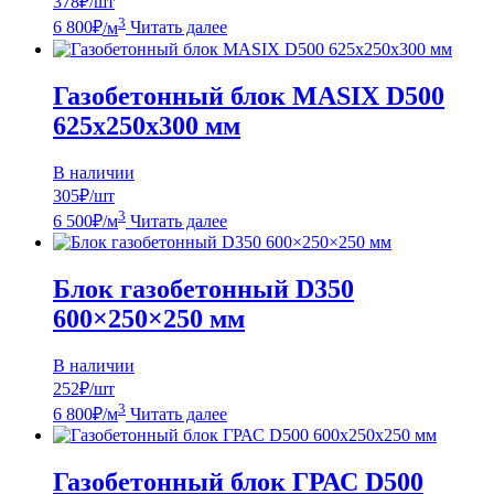
378
₽/шт
3
6 800
₽
/м
Читать далее
Газобетонный блок MASIX D500
625х250х300 мм
В наличии
305
₽/шт
3
6 500
₽
/м
Читать далее
Блок газобетонный D350
600×250×250 мм
В наличии
252
₽/шт
3
6 800
₽
/м
Читать далее
Газобетонный блок ГРАС D500